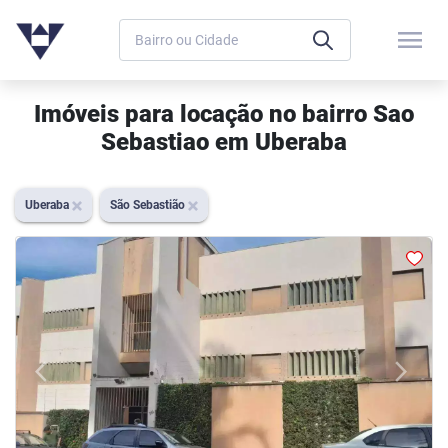
menu
Imóveis para locação no bairro Sao
Sebastiao em Uberaba
Uberaba
São Sebastião
arrow_back_ios
arrow_forward_ios
Previous
Next