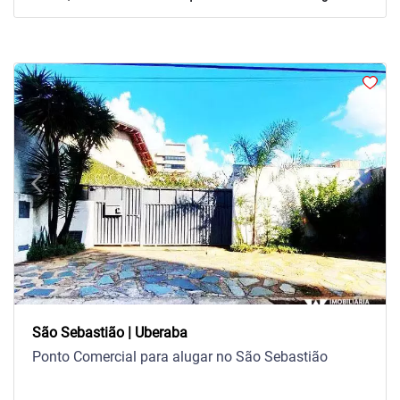
arrow_back_ios
arrow_forward_ios
Previous
Next
São Sebastião | Uberaba
Ponto Comercial para alugar no São Sebastião