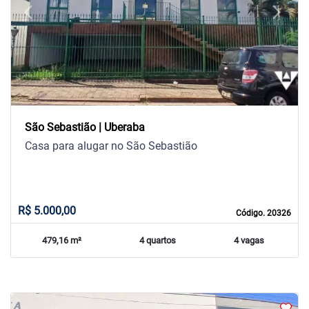
arrow_back_ios
arrow_forward_ios
Previous
Next
São Sebastião | Uberaba
Casa para alugar no São Sebastião
R$ 5.000,00
Código. 20326
479,16 m²
4 quartos
4 vagas