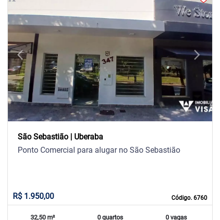
arrow_back_ios
arrow_forward_ios
Previous
Next
São Sebastião | Uberaba
Ponto Comercial para alugar no São Sebastião
R$ 1.950,00
Código. 6760
32,50 m²
0 quartos
0 vagas