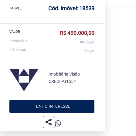
Cód. imóvel: 18539
IMOVEL
VALOR
R$ 490.000,00
Condomínio
R$ 350,00
IPTU anual
R$ 0,00
Imobiliária Visão
CRECI PJ1554
TENHO INTERESSE
share