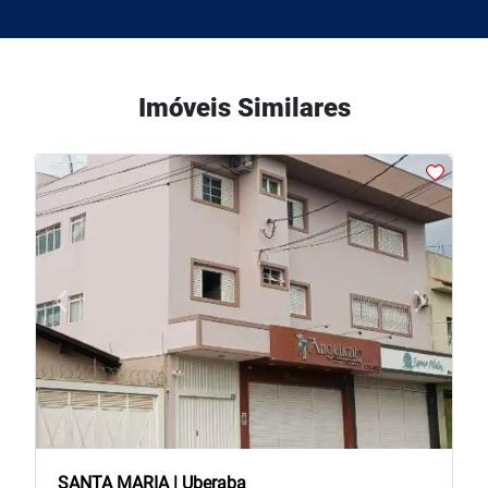
Imóveis Similares
arrow_back_ios
arrow_forward_ios
Previous
Next
SANTA MARIA | Uberaba