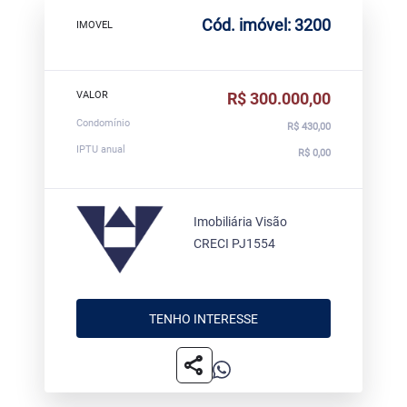
Cód. imóvel: 3200
IMOVEL
VALOR
R$ 300.000,00
Condomínio
R$ 430,00
IPTU anual
R$ 0,00
Imobiliária Visão
CRECI PJ1554
TENHO INTERESSE
share