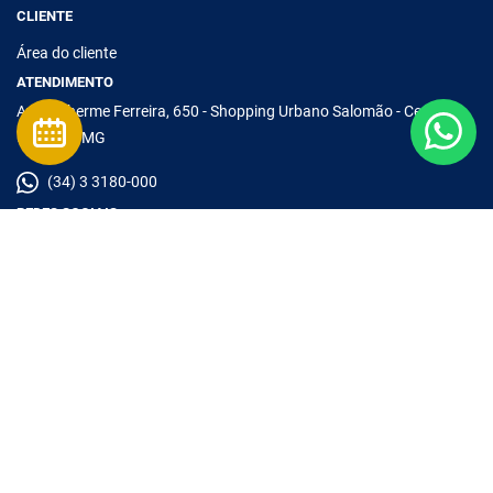
CLIENTE
Área do cliente
ATENDIMENTO
Av. Guilherme Ferreira, 650 - Shopping Urbano Salomão - Centro -
Uberaba/MG
(34) 3 3180-000
REDES SOCIAIS
A Imobiliária Visão informa que os móveis e artigos de decoração
são meramente ilustrativos e não são parte do imóvel, com exceção
dos imóveis mobiliados. Os valores anunciados do condomínio são
aproximados, podendo ser maiores, menores ou mesmo passíveis
de alterações no decorrer da transação. Nos reservamos o direito
de alterar as informações referentes aos valores e dados dos