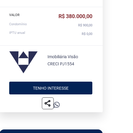
VALOR
R$ 380.000,00
Condomínio
R$ 900,00
IPTU anual
R$ 0,00
Imobiliária Visão
CRECI PJ1554
TENHO INTERESSE
share