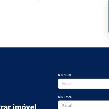
SEU NOME
SEU E-MAIL
rar imóvel