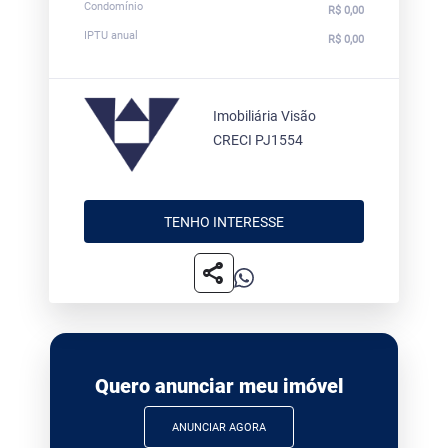
Condomínio
R$ 0,00
IPTU anual
R$ 0,00
Imobiliária Visão
CRECI PJ1554
TENHO INTERESSE
share
Quero anunciar meu imóvel
ANUNCIAR AGORA