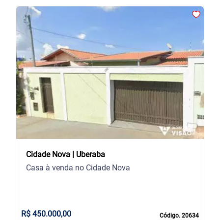
arrow_back_ios
arrow_forward_ios
Previous
Next
Cidade Nova | Uberaba
Casa à venda no Cidade Nova
R$ 450.000,00
Código. 20634