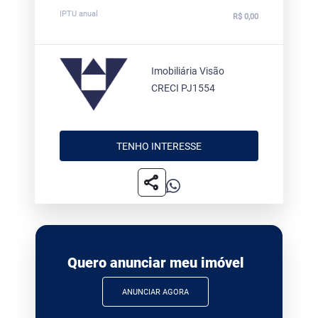
IPTU anual
R$ 0,00
Imobiliária Visão
CRECI PJ1554
TENHO INTERESSE
share
Quero anunciar meu imóvel
ANUNCIAR AGORA