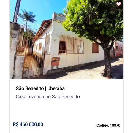
arrow_back_ios
arrow_forward_ios
Previous
Next
São Benedito | Uberaba
Casa à venda no São Benedito
R$ 460.000,00
Código. 18870