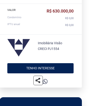
VALOR
R$ 630.000,00
Condomínio
R$ 0,00
IPTU anual
R$ 0,00
Imobiliária Visão
CRECI PJ1554
TENHO INTERESSE
share