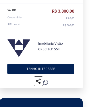
VALOR
R$ 3.800,00
Condomínio
R$ 0,00
IPTU anual
R$ 860,00
Imobiliária Visão
CRECI PJ1554
TENHO INTERESSE
share