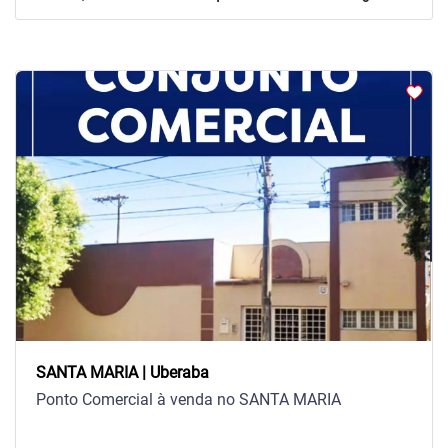
arrow_back_ios
arrow_forward_ios
Previous
Next
SANTA MARIA | Uberaba
Ponto Comercial à venda no SANTA MARIA