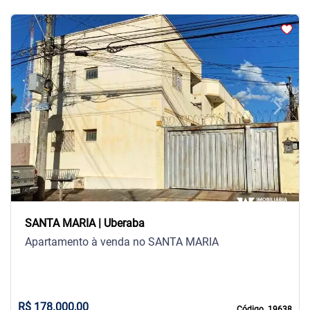
arrow_back_ios
arrow_forward_ios
Previous
Next
SANTA MARIA | Uberaba
Apartamento à venda no SANTA MARIA
R$ 178.000,00
Código. 19638