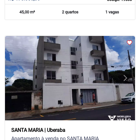
45,00 m²
2 quartos
1 vagas
arrow_back_ios
arrow_forward_ios
Previous
Next
SANTA MARIA | Uberaba
Apartamento à venda no SANTA MARIA