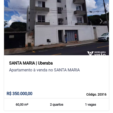
arrow_back_ios
arrow_forward_ios
Previous
Next
SANTA MARIA | Uberaba
Apartamento à venda no SANTA MARIA
R$ 350.000,00
Código. 20316
60,00 m²
2 quartos
1 vagas