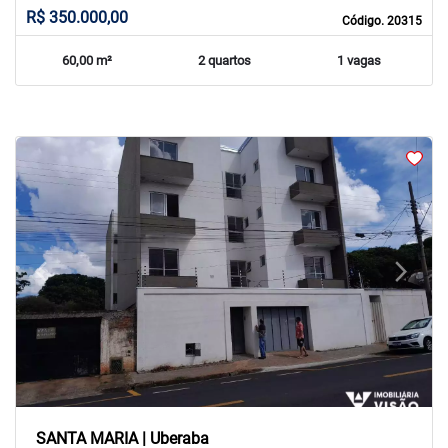
R$ 350.000,00
Código. 20315
60,00 m²
2 quartos
1 vagas
arrow_back_ios
arrow_forward_ios
Previous
Next
SANTA MARIA | Uberaba