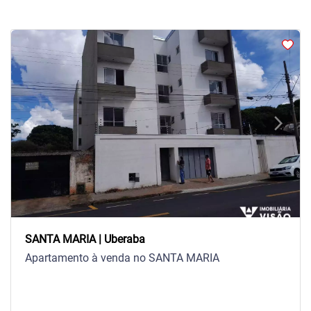
arrow_back_ios
arrow_forward_ios
Previous
Next
SANTA MARIA | Uberaba
Apartamento à venda no SANTA MARIA