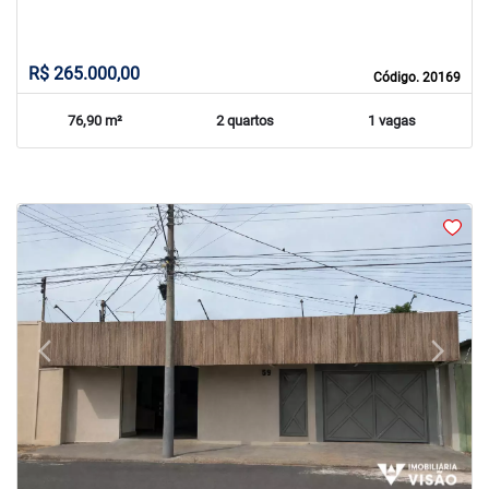
R$ 265.000,00
Código. 20169
76,90 m²
2 quartos
1 vagas
arrow_back_ios
arrow_forward_ios
Previous
Next