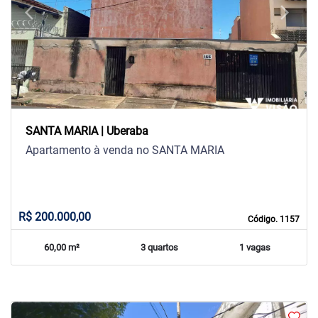
arrow_back_ios
arrow_forward_ios
Previous
Next
SANTA MARIA | Uberaba
Apartamento à venda no SANTA MARIA
R$ 200.000,00
Código. 1157
60,00 m²
3 quartos
1 vagas