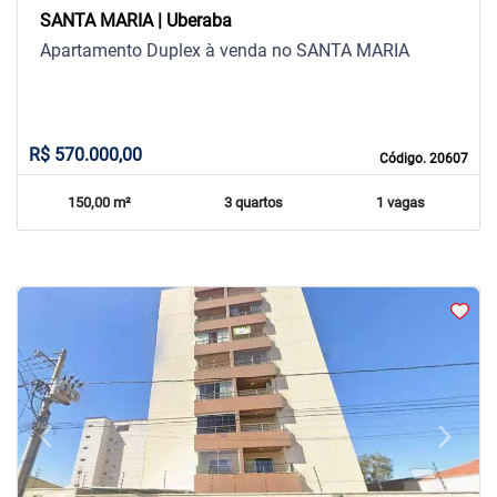
SANTA MARIA | Uberaba
Apartamento Duplex à venda no SANTA MARIA
R$ 570.000,00
Código. 20607
150,00 m²
3 quartos
1 vagas
arrow_back_ios
arrow_forward_ios
Previous
Next