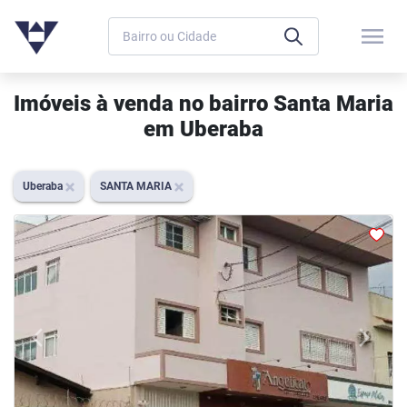
menu
Imóveis à venda no bairro Santa Maria
em Uberaba
Uberaba
SANTA MARIA
arrow_back_ios
arrow_forward_ios
Previous
Next