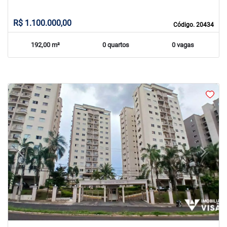
R$ 1.100.000,00
Código. 20434
192,00 m²
0 quartos
0 vagas
arrow_back_ios
arrow_forward_ios
Previous
Next