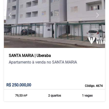
arrow_back_ios
arrow_forward_ios
Previous
Next
SANTA MARIA | Uberaba
Apartamento à venda no SANTA MARIA
R$ 250.000,00
Código. 4674
79,53 m²
2 quartos
1 vagas