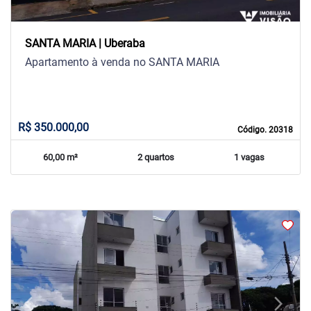
SANTA MARIA | Uberaba
Apartamento à venda no SANTA MARIA
R$ 350.000,00
Código. 20318
60,00 m²
2 quartos
1 vagas
arrow_back_ios
arrow_forward_ios