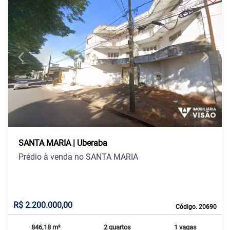
arrow_back_ios
arrow_forward_ios
Previous
Next
SANTA MARIA | Uberaba
Prédio à venda no SANTA MARIA
R$ 2.200.000,00
Código. 20690
846,18 m²
2 quartos
1 vagas