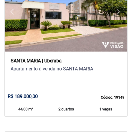
arrow_back_ios
arrow_forward_ios
Previous
Next
SANTA MARIA | Uberaba
Apartamento à venda no SANTA MARIA
R$ 189.000,00
Código. 19149
44,00 m²
2 quartos
1 vagas