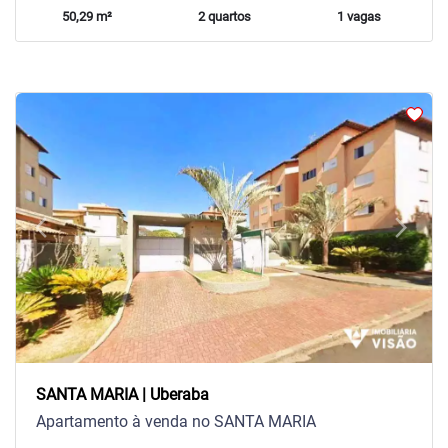
50,29 m²
2 quartos
1 vagas
arrow_back_ios
arrow_forward_ios
Previous
Next
SANTA MARIA | Uberaba
Apartamento à venda no SANTA MARIA