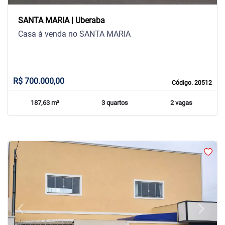
SANTA MARIA | Uberaba
Casa à venda no SANTA MARIA
R$ 700.000,00
Código. 20512
187,63 m²
3 quartos
2 vagas
arrow_back_ios
arrow_forward_ios
Previous
Next