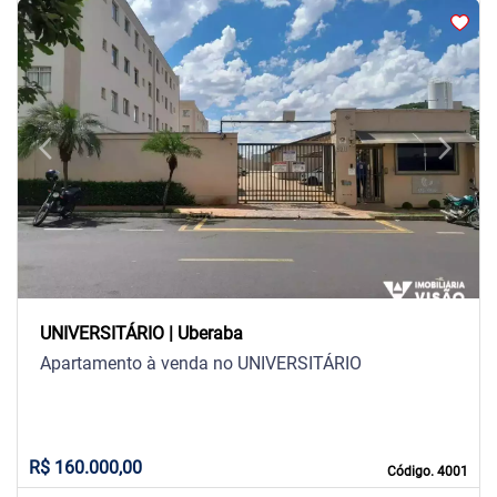
arrow_back_ios
arrow_forward_ios
Previous
Next
UNIVERSITÁRIO | Uberaba
Apartamento à venda no UNIVERSITÁRIO
R$ 160.000,00
Código. 4001