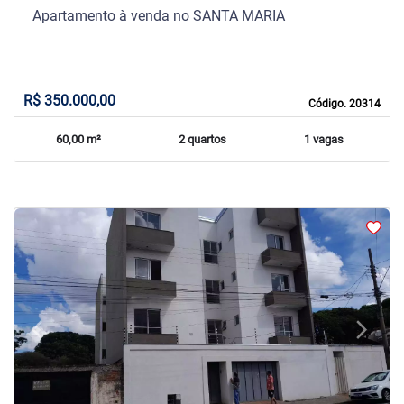
Apartamento à venda no SANTA MARIA
R$ 350.000,00
Código. 20314
60,00 m²
2 quartos
1 vagas
arrow_back_ios
arrow_forward_ios
Previous
Next