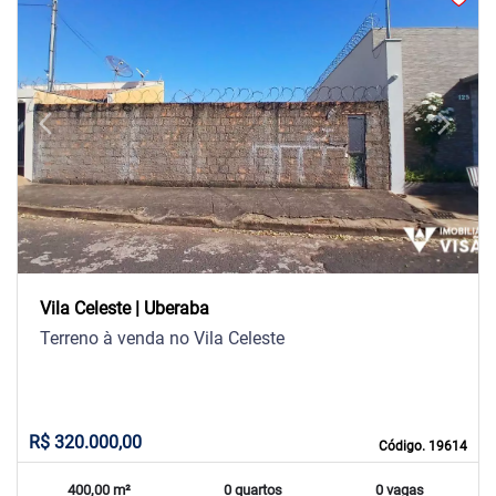
arrow_back_ios
arrow_forward_ios
Previous
Next
Vila Celeste | Uberaba
Terreno à venda no Vila Celeste
R$ 320.000,00
Código. 19614
400,00 m²
0 quartos
0 vagas