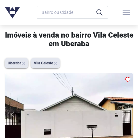
menu
Imóveis à venda no bairro Vila Celeste
em Uberaba
Uberaba
Vila Celeste
arrow_back_ios
arrow_forward_ios
Previous
Next