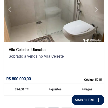
arrow_back_ios
arrow_forward_ios
Previous
Next
Vila Celeste | Uberaba
Sobrado à venda no Vila Celeste
R$ 800.000,00
Código. 5015
394,00 m²
4 quartos
4 vagas
add
MAIS FILTRO