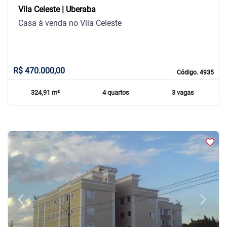
Vila Celeste | Uberaba
Casa à venda no Vila Celeste
R$ 470.000,00
Código. 4935
324,91 m²
4 quartos
3 vagas
arrow_back_ios
arrow_forward_ios
Previous
Next