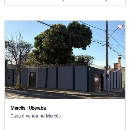
arrow_back_ios
arrow_forward_ios
Previous
Next
Mercês | Uberaba
Casa à venda no Mercês