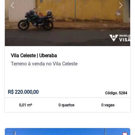
arrow_back_ios
arrow_forward_ios
Previous
Next
Vila Celeste | Uberaba
Terreno à venda no Vila Celeste
R$ 220.000,00
Código. 5284
0,01 m²
0 quartos
0 vagas